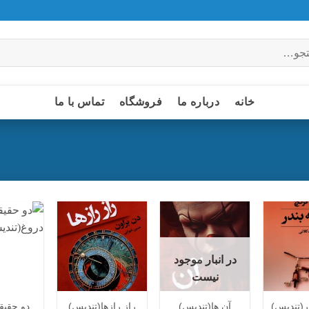
خانه
درباره ما
فروشگاه
تماس با ما
افزودن
افزودن
افزودن
به
به
به
در انبار موجود
علاقه
علاقه
علاقه
مندی
مندی
مندی
نیست
ها
ها
ها
دو حقیق
در(تندیس)
آن ها(تندیس)
راز رازها(تندیس)