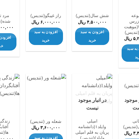
ها
ها
ها
وعه
مرد ت
شش سال(تندیس)
راز غیبگو(تندیس)
زرس
شده(ت
۴,۵۰۰,۰۰۰
ریال
۶,۰۰۰,۰۰۰
ریال
گاماش۲(موهبت
۵۰۰,۰۰۰
(تندیس)
افزودن به سبد
افزودن به سبد
افزودن 
۵,
ریال
خرید
خرید
خر
به سبد
ید
افزودن
افزودن
افزودن
به
به
به
ر موجود
در انبار موجود
علاقه
علاقه
علاقه
مندی
مندی
مندی
ست
نیست
ها
ها
ها
انی
امیلی
زندگی 
شعله ور (تندیس)
(تندیس)
وایلد۱(دانشنامه
آفتابگ
۳,۶۰۰,۰۰۰
ریال
پریان به قلم امیلی
ها(تن
۳,
ریال
وایلد)(تندیس)
افزودن به سبد
۰۰۰,۰۰۰