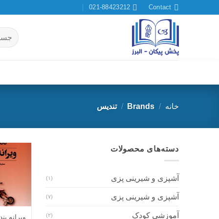
Ski
021-88423212
Contact
t
conten
جستجو
برای:
خانه
/
Brands
/
تندیس
دسته‌های محصولات
آشپزی و شیرینی پزی
(۱)
آشپزی و شیرینی پزی
(۷)
آموزشی کودک
(۲)
ویرانه بن