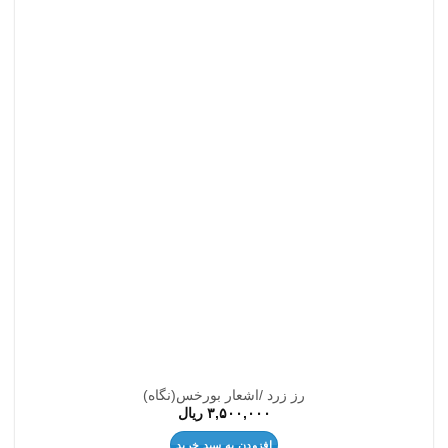
افزودن
به
علاقه
مندی
ها
رز زرد /اشعار بورخس(نگاه)
۳,۵۰۰,۰۰۰
ریال
افزودن به سبد خرید