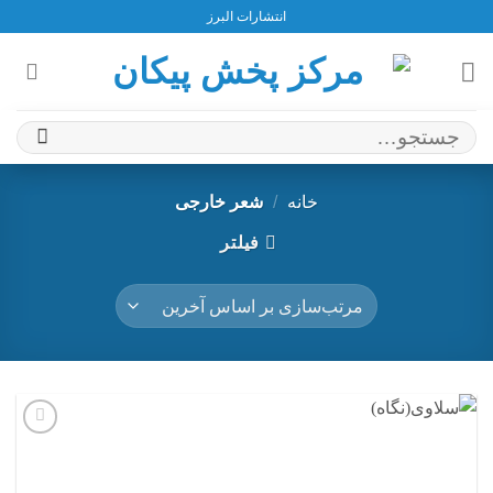
Ski
انتشارات البرز
t
conten
جستجو
برای:
خانه
/
شعر خارجی
فیلتر
افزودن
به
علاقه