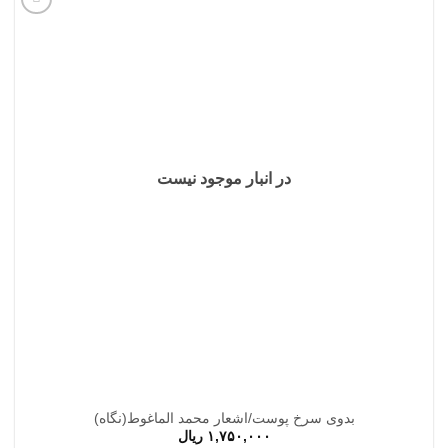
افزودن
به
علاقه
مندی
ها
در انبار موجود نیست
بدوی سرخ پوست/اشعار محمد الماغوط(نگاه)
۱,۷۵۰,۰۰۰
ریال