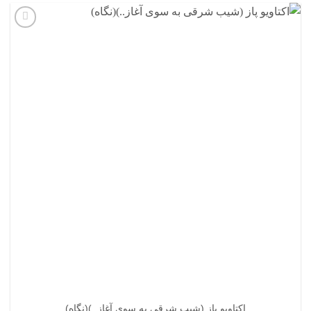
افزودن
به
علاقه
مندی
ها
اکتاویو پاز (شیب شرقی به سوی آغاز..)(نگاه)