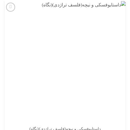
افزودن
به
علاقه
مندی
ها
داستایوفسکی و نیچه(فلسف تراژدی)(نگاه)