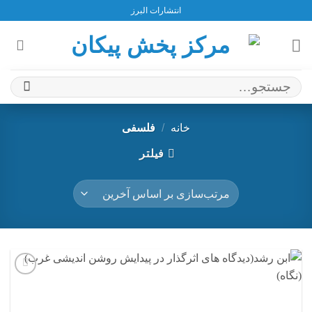
Ski
انتشارات البرز
t
conten
جستجو
برای:
خانه
/
فلسفی
فیلتر
افزودن
به
علاقه