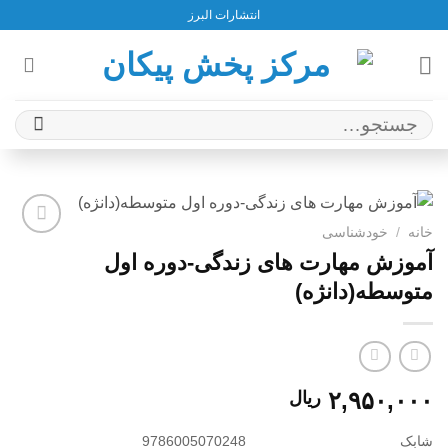
Ski
انتشارات البرز
t
conten
جستجو
برای:
خانه
/
خودشناسی
افزودن
آموزش مهارت های زندگی-دوره اول
به
متوسطه(دانژه)
علاقه
مندی
ها
۲,۹۵۰,۰۰۰
ریال
شابک
9786005070248