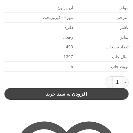
مولف
آن ورنون
مترجم
مهرداد فیروزبخت
ناشر
دانژه
سایز
رقعی
تعداد صفحات
453
سال چاپ
1397
نوبت چاپ
5
آموزش مهارت های زندگی-دوره اول متوسطه(دانژه) عدد
افزودن به سبد خرید