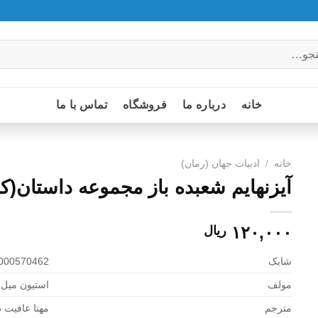
خانه
درباره ما
فروشگاه
تماس با ما
خانه
/
ادبیات جهان (رمان)
آیزنهایم شعبده باز مجموعه داستان(ک
۱۲۰,۰۰۰
ریال
شابک
000570462
مولف
استیون میل 
مترجم
مهتا عافیت 