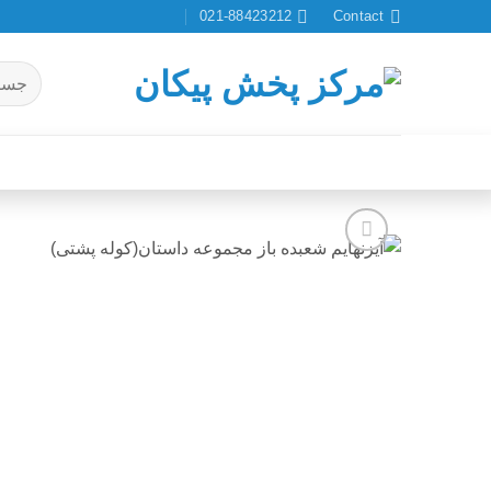
Ski
021-88423212
Contact
t
conten
جستجو
برای:
افزودن
به
علاقه
مندی
ها