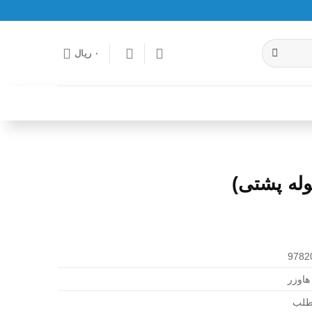
۰
ریال
وله پشتی)
9782
هاوزر
طلب