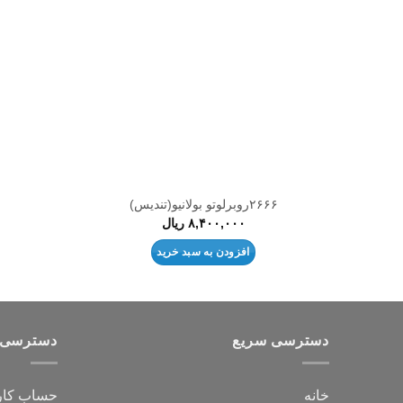
علاقه
مندی
ها
۲۶۶۶روبرلوتو بولانیو(تندیس)
۸,۴۰۰,۰۰۰
ریال
افزودن به سبد خرید
دسترسی سریع
دسترسی 
خانه
حساب کار