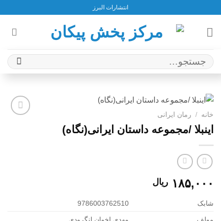
Ski
انتشارات البرز
t
conten
جستجو
برای:
خانه
/
رمان ایرانی
افزودن
اینبلا /مجموعه داستان ایرانی(نگاه)
به
علاقه
مندی
ها
۱۸۵,۰۰۰
ریال
شابک
9786003762510
مولف
مهدی اخوان لنگرودی