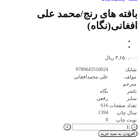
بافته های رنج/محمد علی
افغانی(نگاه)
۳,۶۵۰,۰۰۰
ریال
9789643516024
شابک
مولف
علی محمدافغانی
مترجم
ناشر
نگاه
سایز
رقعی
616
تعداد صفحات
1394
سال چاپ
8
نوبت چاپ
بافته
های
افزودن به سبد خرید
رنج/