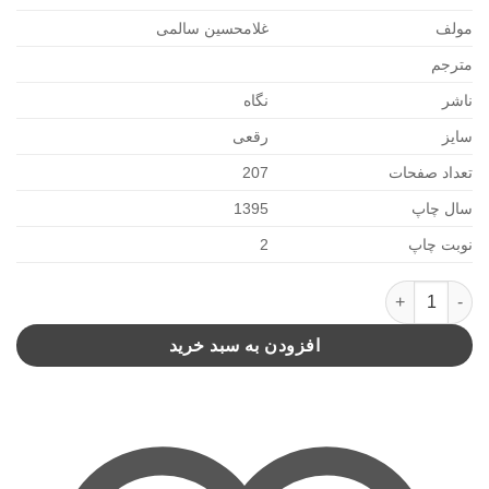
مولف
غلامحسین سالمی
مترجم
ناشر
نگاه
سایز
رقعی
تعداد صفحات
207
سال چاپ
1395
نوبت چاپ
2
با بار عشق و آینه و نور در آستانه ی شب و دلتنگی(نگاه) عدد
افزودن به سبد خرید