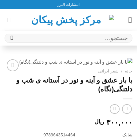
Ski
انتشارات البرز
t
conten
جستجو
برای:
خانه
/
شعر ایرانی
افزودن
با بار عشق و آینه و نور در آستانه ی شب و
به
دلتنگی(نگاه)
علاقه
مندی
ها
۳۰۰,۰۰۰
ریال
شابک
9789643514464