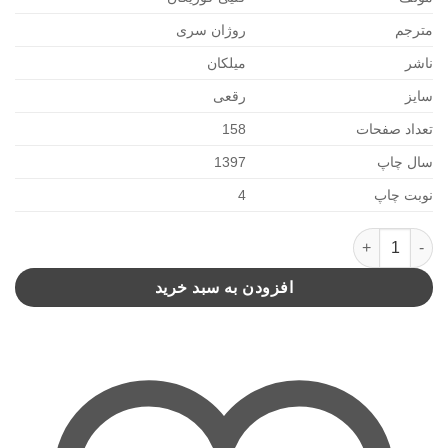
مترجم
روژان سری
ناشر
میلکان
سایز
رقعی
تعداد صفحات
158
سال چاپ
1397
نوبت چاپ
4
با من بیش تر حرف بزن(میلکان) عدد
افزودن به سبد خرید