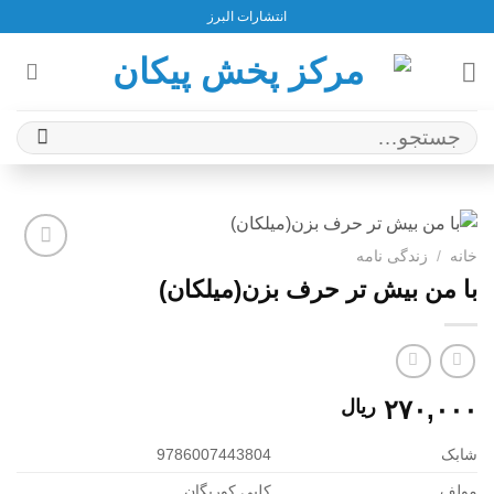
Ski
انتشارات البرز
t
conten
جستجو
برای:
خانه
/
زندگی نامه
افزودن
با من بیش تر حرف بزن(میلکان)
به
علاقه
مندی
ها
۲۷۰,۰۰۰
ریال
شابک
9786007443804
مولف
کلیی کوریگان