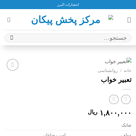
Ski
انتشارات البرز
t
conten
جستجو
برای:
خانه
/
روانشناسی
افزودن
تعبیر خواب
به
علاقه
مندی
ها
۱,۸۰۰,۰۰۰
ریال
شابک
مولف
امیر رضاعلی