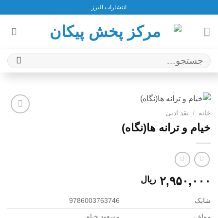
Ski
انتشارات البرز
t
conten
جستجو
برای:
خانه
/
نقد ادبی
افزودن
خیام و ترانه ها(نگاه)
به
علاقه
مندی
ها
۲,۹۵۰,۰۰۰
ریال
شابک
9786003763746
مولف
مسعود خیام