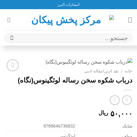
Ski
انتشارات البرز
t
conten
جستجو
برای:
خانه
/
نقد ادبی/مقاله ادبی
افزودن
درباب شکوه سخن رساله لوئگینوس(نگاه)
به
علاقه
مندی
ها
۵۰,۰۰۰
ریال
شابک
9789646736832
مولف
لوئگینوس