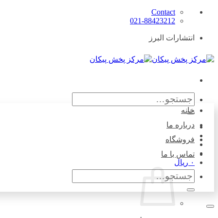
Skip
Contact
to
021-88423212
content
انتشارات البرز
جستجو
برای:
خانه
درباره ما
فروشگاه
تماس با ما
۰
ریال
جستجو
برای: