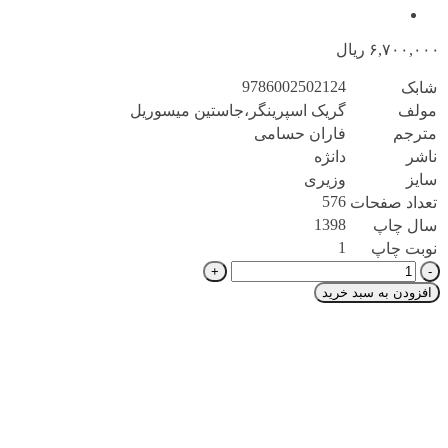
۶,۷۰۰,۰۰۰
ریال
9786002502124
شابک
مولف
گریک اسپرینگر،جاستین میسوریل
مترجم
فاران حسامی
ناشر
دانژه
سایز
وزیری
576
تعداد صفحات
1398
سال چاپ
1
نوبت چاپ
درمان
شناختی
افزودن به سبد خرید
رفتاری
بازی
محور(دانژه)
عدد