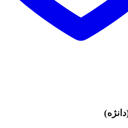
انژه)