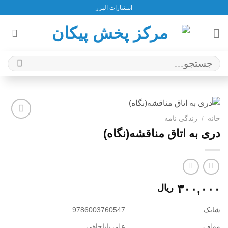
Ski
انتشارات البرز
t
conten
جستجو
برای:
خانه
/
زندگی نامه
افزودن
دری به اتاق مناقشه(نگاه)
به
علاقه
مندی
ها
۳۰۰,۰۰۰
ریال
شابک
9786003760547
مولف
علی باباچاهی