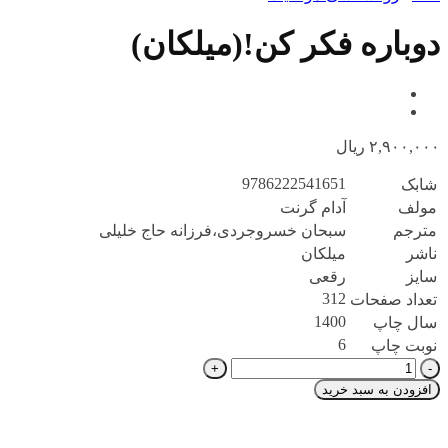
دوباره فکر کن!(میلکان)
۲,۹۰۰,۰۰۰
ریال
9786222541651
شابک
مولف
آدام گرنت
مترجم
سبحان خسروجردی،فرزانه حاج خلیلی
ناشر
میلکان
سایز
رقعی
312
تعداد صفحات
1400
سال چاپ
6
نوبت چاپ
دوباره
فکر
افزودن به سبد خرید
کن!
(میلکان)
عدد