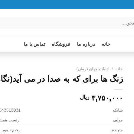
خانه
درباره ما
فروشگاه
تماس با ما
خانه
/
ادبیات جهان (رمان)
زنگ ها برای که به صدا در می آید(نگاه
۳,۷۵۰,۰۰۰
ریال
شابک
643513931
مولف
ارنست همین
مترجم
رحیم نامور