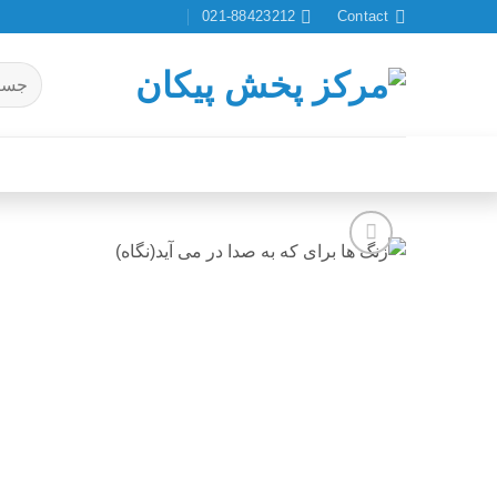
Ski
021-88423212
Contact
t
conten
جستجو
برای:
افزودن
به
علاقه
مندی
ها