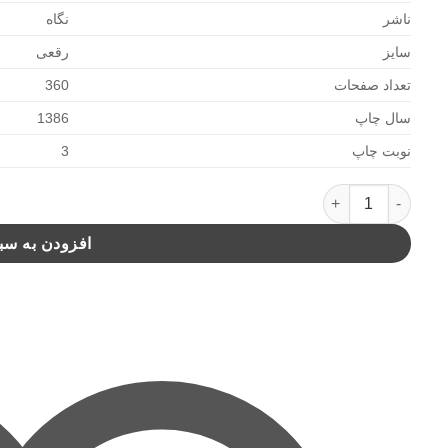
ناشر
نگاه
سایز
رقعی
تعداد صفحات
360
سال چاپ
1386
نوبت چاپ
3
زنگ ها برای که به صدا در می آید(نگاه) عدد
افزودن به سب