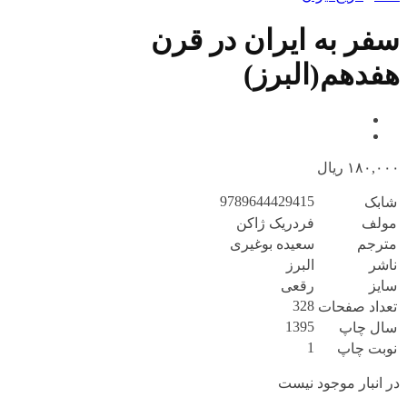
سفر به ایران در قرن
هفدهم(البرز)
۱۸۰,۰۰۰
ریال
9789644429415
شابک
مولف
فردریک ژاکن
مترجم
سعیده بوغیری
ناشر
البرز
سایز
رقعی
328
تعداد صفحات
1395
سال چاپ
1
نوبت چاپ
در انبار موجود نیست