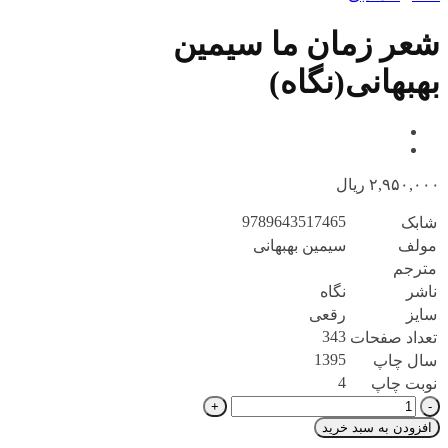
شعر زمان ما سیمین
بهبهانی(نگاه)
۲,۹۵۰,۰۰۰
ریال
9789643517465
شابک
مولف
سیمین بهبهانی
مترجم
ناشر
نگاه
سایز
رقعی
343
تعداد صفحات
1395
سال چاپ
4
نوبت چاپ
شعر
زمان
افزودن به سبد خرید
ما