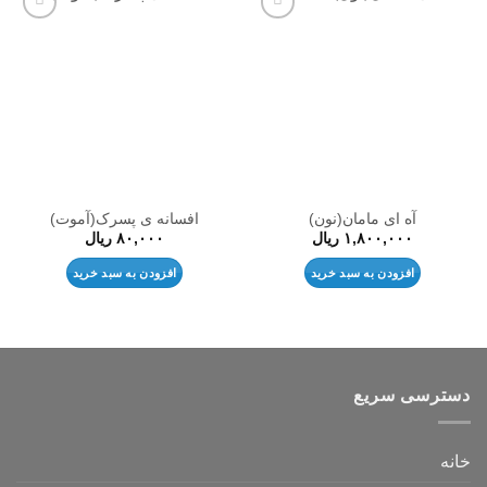
افزودن
افزودن
به
به
علاقه
علاقه
مندی
مندی
ها
ها
آه ای مامان(نون)
افسانه ی پسرک(آموت)
۱,۸۰۰,۰۰۰
ریال
۸۰,۰۰۰
ریال
افزودن به سبد خرید
افزودن به سبد خرید
دسترسی سریع
خانه