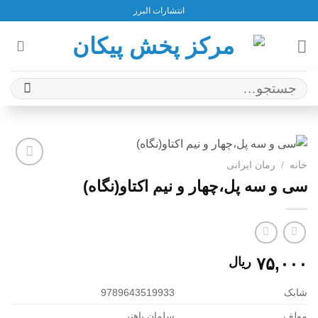
Ski
انتشارات البرز
t
conten
جستجو
برای:
خانه
/
رمان ایرانی
افزودن
سی و سه پل،چهار و نیم اکتاو(نگاه)
به
علاقه
مندی
ها
۷۵,۰۰۰
ریال
شابک
9789643519933
مولف
سلمان باهنر