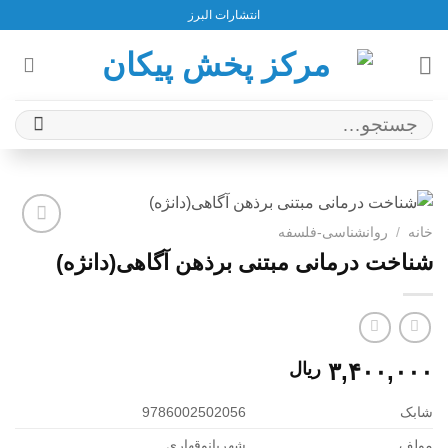
Ski
انتشارات البرز
t
conten
جستجو
برای:
خانه
/
روانشناسی-فلسفه
افزودن
شناخت درمانی مبتنی برذهن آگاهی(دانژه)
به
علاقه
مندی
ها
۳,۴۰۰,۰۰۰
ریال
شابک
9786002502056
مولف
شهربانوقهاری