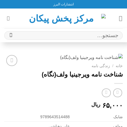
Ski
انتشارات البرز
t
conten
جستجو
برای:
خانه
/
زندگی نامه
افزودن
شناخت نامه ویرجینیا ولف(نگاه)
به
علاقه
مندی
ها
۶۵,۰۰۰
ریال
شابک
9789643514488
مولف
علی دهباشی