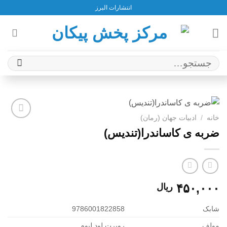
Ski
انتشارات البرز
t
conten
جستجو
برای:
خانه
/
ادبیات جهان (رمان)
افزودن
ضربه ی کاساندرا(تندیس)
به
علاقه
مندی
ها
۴۵۰,۰۰۰
ریال
شابک
9786001822858
مولف
روبرت لود لیوم