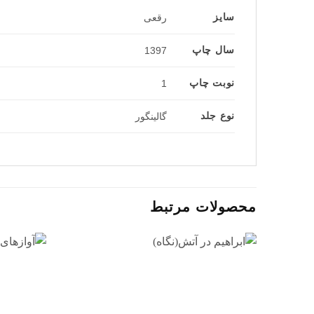
سایز
رقعی
سال چاپ
1397
نوبت چاپ
1
نوع جلد
گالینگور
محصولات مرتبط
افزودن
به
علاقه
مندی
ها