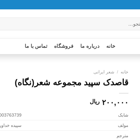
خانه
درباره ما
فروشگاه
تماس با ما
خانه
/
شعر ایرانی
قاصدک سپید مجموعه شعر(نگاه)
۲۰۰,۰۰۰
ریال
شابک
003763739
مولف
سپیده خداور
مترجم