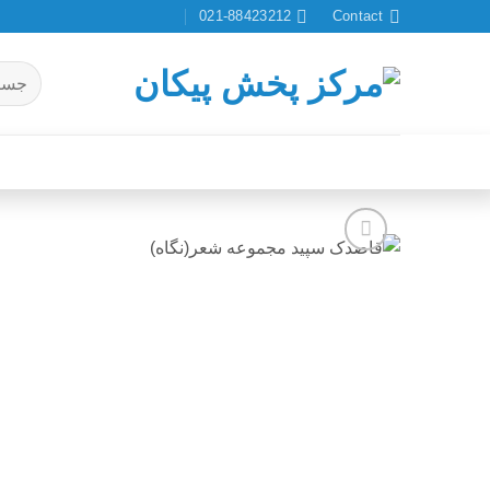
Ski
021-88423212
Contact
t
conten
جستجو
برای:
افزودن
به
علاقه
مندی
ها