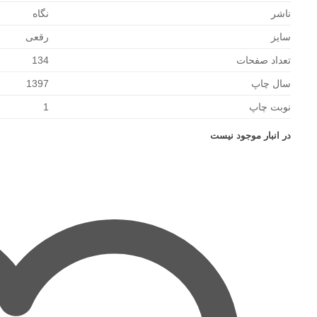
ناشر
نگاه
سایز
رقعی
تعداد صفحات
134
سال چاپ
1397
نوبت چاپ
1
در انبار موجود نیست