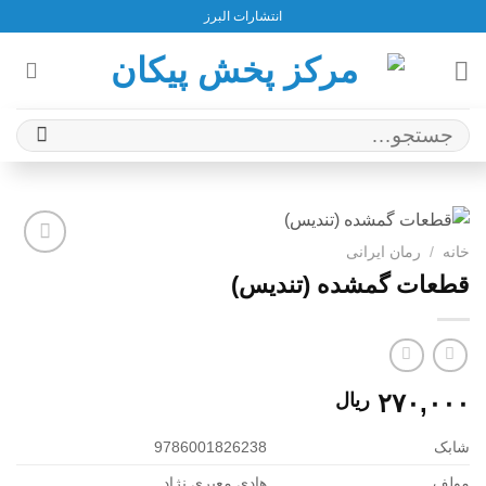
Ski
انتشارات البرز
t
conten
جستجو
برای:
خانه
/
رمان ایرانی
افزودن
قطعات گمشده (تندیس)
به
علاقه
مندی
ها
۲۷۰,۰۰۰
ریال
شابک
9786001826238
مولف
هادی معیری نژاد