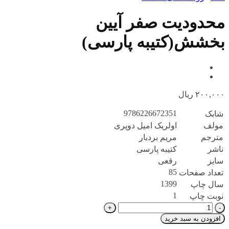
محدودیت صفر آیین
بخشش(کتیبه پارسی)
۲۰۰,۰۰۰
ریال
9786226672351
شابک
مولف
اولریک امیل دوپری
مترجم
مریم بردبار
ناشر
کتیبه پارسی
سایز
رقعی
85
تعداد صفحات
1399
سال چاپ
1
نوبت چاپ
محدودیت
صفر
افزودن به سبد خرید
آیین