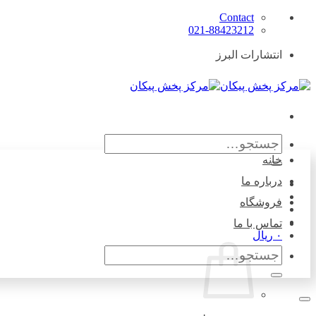
Skip
Contact
to
021-88423212
content
انتشارات البرز
جستجو
برای:
خانه
درباره ما
فروشگاه
تماس با ما
۰
ریال
جستجو
برای: