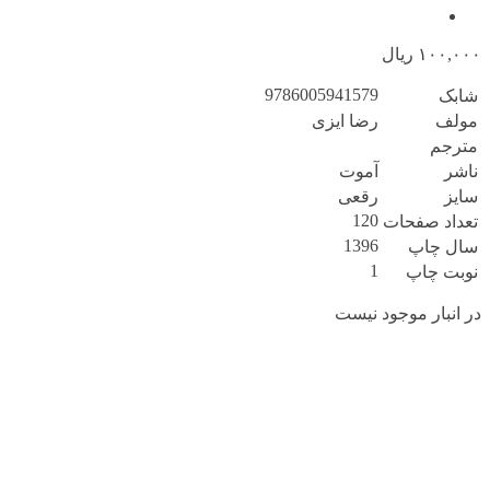
۱۰۰,۰۰۰
ریال
9786005941579
شابک
مولف
رضا ایزی
مترجم
ناشر
آموت
سایز
رقعی
120
تعداد صفحات
1396
سال چاپ
1
نوبت چاپ
در انبار موجود نیست