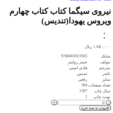
نیروی سیگما کتاب کتاب چهارم
ویروس یهودا(تندیس)
۱,۷۵۰,۰۰۰
ریال
9786001823565
شابک
مولف
جیمز رولینز
مترجم
هادی امینی
ناشر
تندیس
سایز
رقعی
584
تعداد صفحات
1397
سال چاپ
1
نوبت چاپ
نیروی
سیگما
افزودن به سبد خرید
کتاب