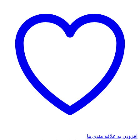
کتاب
چهارم
ویروس
یهودا(تندیس)
عدد
افزودن به علاقه مندی ها