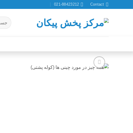
Ski
021-88423212
Contact
t
conten
جستجو
برای:
افزودن
به
علاقه
مندی
ها