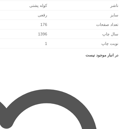
ناشر
کوله پشتی
سایز
رقعی
تعداد صفحات
176
سال چاپ
1396
نوبت چاپ
1
در انبار موجود نیست