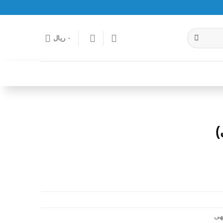
۰
ریال
)
هی