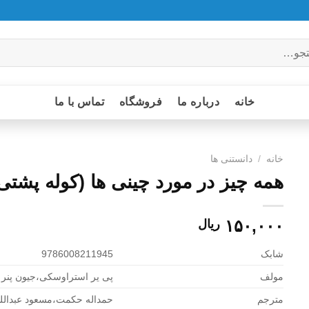
خانه
درباره ما
فروشگاه
تماس با ما
خانه
/
دانستنی ها
همه چیز در مورد چینی ها (کوله پشتی
۱۵۰,۰۰۰
ریال
شابک
9786008211945
مولف
پی یر استراوسکی،جیون پنر
مترجم
حمداله حکمت،مسعود عبدالل