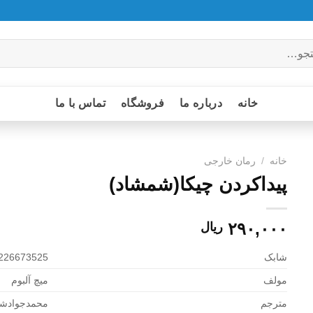
خانه
درباره ما
فروشگاه
تماس با ما
خانه
/
رمان خارجی
پیداکردن چیکا(شمشاد)
۲۹۰,۰۰۰
ریال
شابک
226673525
مولف
میچ آلبوم
مترجم
محمدجوادش