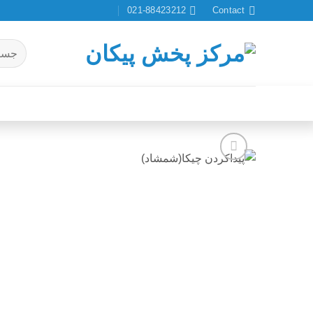
Ski
021-88423212
Contact
t
conten
جستجو
برای:
افزودن
به
علاقه
مندی
ها