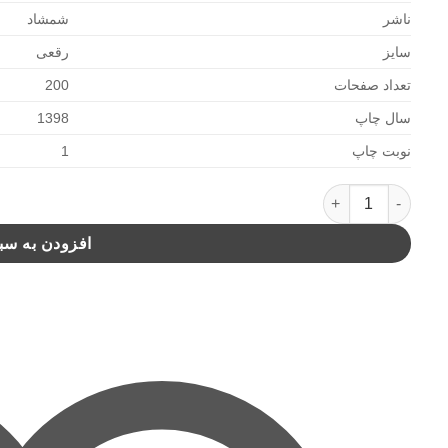
ناشر
شمشاد
سایز
رقعی
تعداد صفحات
200
سال چاپ
1398
نوبت چاپ
1
پیداکردن چیکا(شمشاد) عدد
افزودن به سب