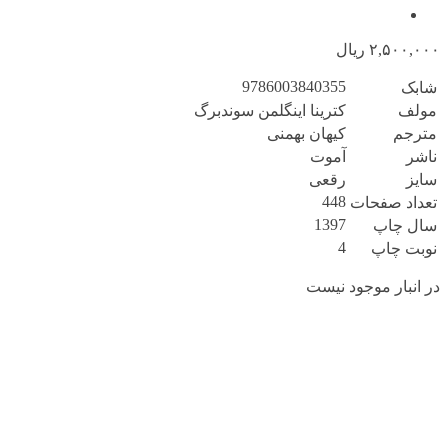
۲,۵۰۰,۰۰۰
ریال
9786003840355
شابک
مولف
کترینا اینگلمن سوندبرگ
مترجم
کیهان بهمنی
ناشر
آموت
سایز
رقعی
448
تعداد صفحات
1397
سال چاپ
4
نوبت چاپ
در انبار موجود نیست