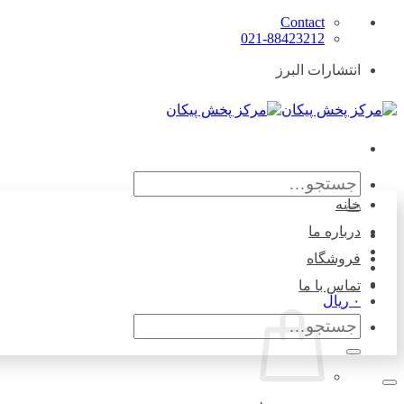
Skip
Contact
to
021-88423212
content
انتشارات البرز
جستجو
برای:
خانه
درباره ما
فروشگاه
تماس با ما
۰
ریال
جستجو
برای: