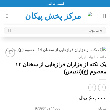
Ski
انتشارات البرز
t
conten
جستجو
برای:
خانه
/
ادبیات ایران
افزودن
یک نکته از هزاران فرازهایی از سخنان ۱۴
به
معصوم (ع)(تندیس)
علاقه
مندی
ها
۶۰,۰۰۰
ریال
شابک
9789648944808