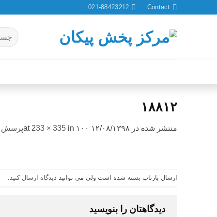
Ski
021-88423212
Contact
t
conten
جستجو
برای:
۱۸۸۱۲
منتشر شده در
۱۲/۰۸/۱۳۹۸
at
۱۰۰پرسش و پاسخ درباره وسواس کودکان(دانژه)
in
233 × 335
ارسال بازتاب بسته شده است ولی می توانید
دیدگاه ارسال کنید
.
دیدگاهتان را بنویسید