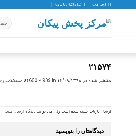
Ski
021-88423212
Contact
t
conten
جستجو
برای:
۲۱۵۷۴
منتشر شده در
۱۲/۰۸/۱۳۹۸
at
in
680 × 989
مشکلات رفتا
ارسال بازتاب بسته شده است ولی می توانید
دیدگاه ارسال کنید
.
دیدگاهتان را بنویسید