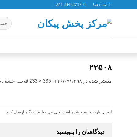
Ski
021-88423212
Contact
t
conten
جستجو
برای:
۲۲۵۰۸
منتشر شده در
۲۶/۰۹/۱۳۹۸
at
in
233 × 335
سه خشتی ترا
ارسال بازتاب بسته شده است ولی می توانید
دیدگاه ارسال کنید
.
دیدگاهتان را بنویسید