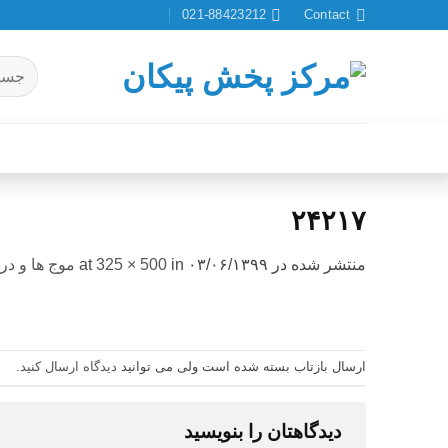
Ski
021-88423212
Contact
t
conten
جستجو
برای:
۲۴۲۱۷
منتشر شده در
۰۳/۰۶/۱۳۹۹
at
in
325 × 500
موج ها و دری
ارسال بازتاب بسته شده است ولی می توانید
دیدگاه ارسال کنید
.
دیدگاهتان را بنویسید