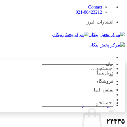
Skip
Contact
to
021-88423212
content
انتشارات البرز
خانه
جستجو
برای:
درباره ما
فروشگاه
تماس با ما
جستجو
۰
ریال
برای:
۲۴۳۴۵