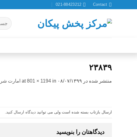
Ski
021-88423212
Contact
t
conten
جستجو
برای:
۲۳۸۳۹
منتشر شده در
۰۸/۰۷/۱۳۹۹
at
in
801 × 1194
امارت شر(
ارسال بازتاب بسته شده است ولی می توانید
دیدگاه ارسال کنید
.
دیدگاهتان را بنویسید