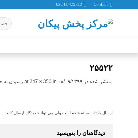
Ski
021-88423212
Contact
t
conten
جستجو
برای:
۲۵۵۲۲
منتشر شده در
۰۸/۰۹/۱۳۹۹
at
in
247 × 350
رسیدن به حا
ارسال بازتاب بسته شده است ولی می توانید
دیدگاه ارسال کنید
.
دیدگاهتان را بنویسید