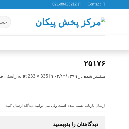
Ski
021-88423212
Contact
t
conten
جستجو
برای:
۲۵۱۷۶
منتشر شده در
۰۳/۱۲/۱۳۹۹
at
in
233 × 335
به راستی فر
ارسال بازتاب بسته شده است ولی می توانید
دیدگاه ارسال کنید
.
دیدگاهتان را بنویسید