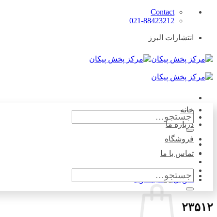
Skip
Contact
to
021-88423212
content
انتشارات البرز
خانه
جستجو
برای:
درباره ما
فروشگاه
تماس با ما
جستجو
۰
ریال
برای:
۲۳۵۱۲