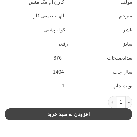
مولف کارن ام مک منس
مترجم الهام صیفی کار
ناشر کوله پشتی
سایز رقعی
تعدادصفحات 376
سال چاپ 1404
نوبت چاپ 1
این دروغگوهای دل فریب(کوله پشتی) عدد
افزودن به سبد خرید