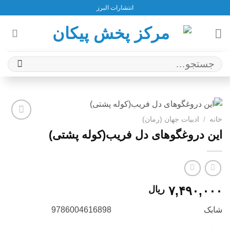
Ski
انتشارات البرز
t
conten
جستجو
برای:
خانه
/
ادبيات جهان (رمان)
افزودن
این دروغگوهای دل فریب(کوله پشتی)
به
علاقه
مندی
ها
۷,۴۹۰,۰۰۰
ریال
شابک 9786004616898