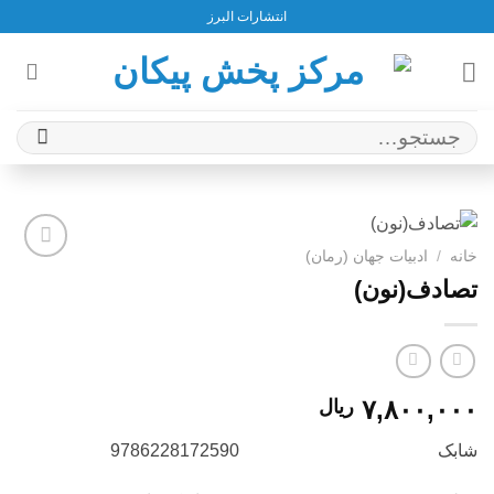
Ski
انتشارات البرز
t
conten
جستجو
برای:
خانه
/
ادبيات جهان (رمان)
افزودن
تصادف(نون)
به
علاقه
مندی
ها
۷,۸۰۰,۰۰۰
ریال
شابک 9786228172590