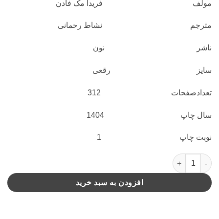
مولف فریدا مک فادن
مترجم نشاط رحمانی
ناشر نون
سایز رقعی
تعدادصفحات 312
سال چاپ 1404
نوبت چاپ 1
تصادف(نون) عدد
افزودن به سبد خرید