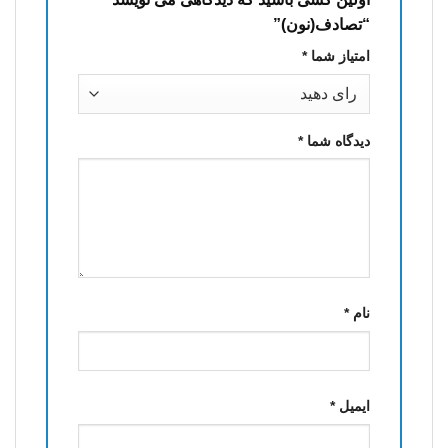
“تصادف(نون)”
امتیاز شما
*
دیدگاه شما
*
نام
*
ایمیل
*