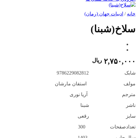
خانه
/
ادبيات جهان (رمان)
سلاخ(شبنا)
۲,۷۵۰,۰۰۰
ریال
شابک 9786229082812
مولف استفان مارشان
مترجم آریا نوری
ناشر شبنا
سایز رقعی
تعدادصفحات 300
سال چاپ 1403