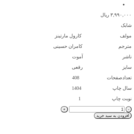
۳,۹۹۰,۰۰۰
ریال
شابک
مولف کارول مارتینز
مترجم کامران حسینی
ناشر آموت
سایز رقعی
تعدادصفحات 408
سال چاپ 1404
نوبت چاپ 1
قلب
دوخته(آموت)
افزودن به سبد خرید
عدد