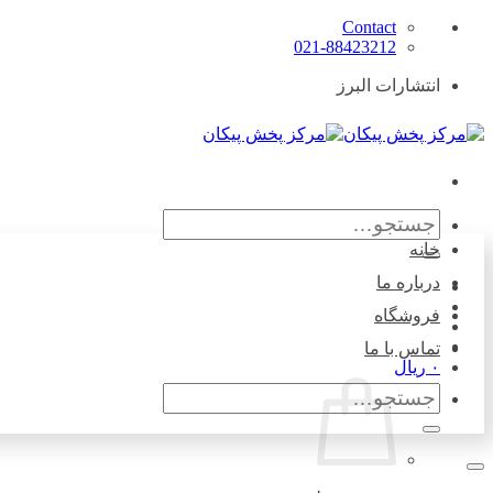
Skip
Contact
to
021-88423212
content
انتشارات البرز
جستجو
برای:
خانه
درباره ما
فروشگاه
تماس با ما
۰
ریال
جستجو
برای: