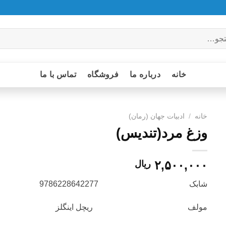
خانه
درباره ما
فروشگاه
تماس با ما
خانه
/
ادبيات جهان (رمان)
وزغ مرد(تندیس)
۲,۵۰۰,۰۰۰
ریال
شابک 9786228642277
مولف ریچل اینگلز