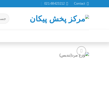
Ski
021-88423212
Contact
t
conten
جستجو
برای:
افزودن
به
علاقه
مندی
ها