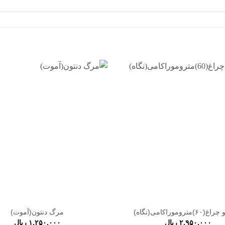
افزودن
به
علاقه
مندی
ها
متروموراکامی(نگاه)
مرگ دنتون(آموت)
۲,۹۵۰,۰۰۰
ریال
۱,۲۵۰,۰۰۰
ریال