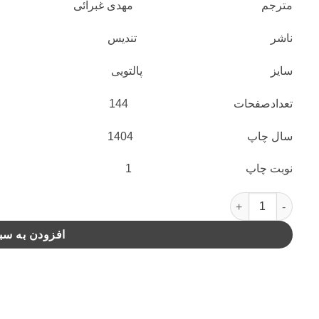
مترجم مهدی غبرائی
ناشر تندیس
سایز پالتویی
تعدادصفحات 144
سال چاپ 1404
نوبت چاپ 1
وزغ مرد(تندیس) عدد
افزودن به سب