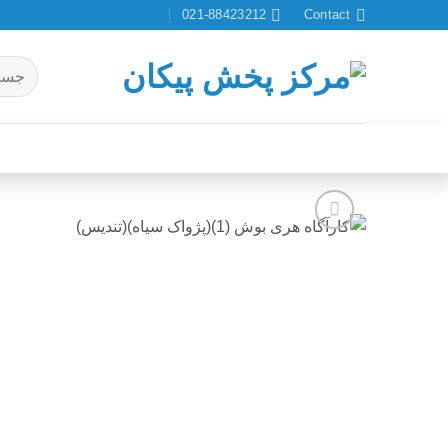
Ski
021-88423212
Contact
t
conten
جستجو
برای:
افزودن
به
علاقه
مندی
ها