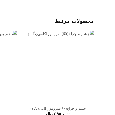
محصولات مرتبط
افزودن
به
علاقه
مندی
ها
چشم و چراغ(۶۰)متروموراکامی(نگاه)
۲,۹۵۰,۰۰۰
ریال