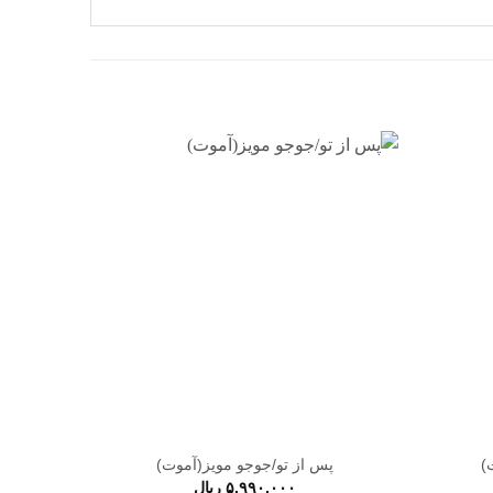
افزودن
افزودن
به
به
علاقه
علاقه
مندی
مندی
ها
ها
)
پس از تو/جوجو مویز(آموت)
۵,۹۹۰,۰۰۰
ریال