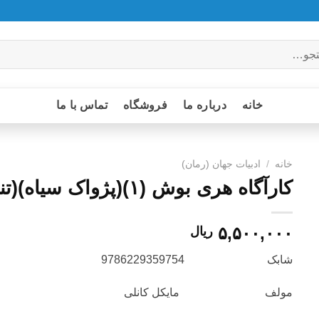
خانه
درباره ما
فروشگاه
تماس با ما
خانه
/
ادبيات جهان (رمان)
کارآگاه هری بوش (۱)(پژواک ‌سیاه)(تندیس)
۵,۵۰۰,۰۰۰
ریال
شابک 9786229359754
مولف مایکل کانلی