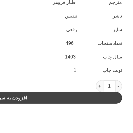
مترجم طناز فروهر
ناشر تندیس
سایز رقعی
تعدادصفحات 496
سال چاپ 1403
نوبت چاپ 1
کارآگاه هری بوش (1)(پژواک ‌سیاه)(تندیس) عدد
افزودن به سب